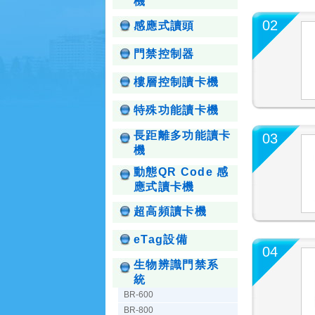
機
02
感應式讀頭
門禁控制器
樓層控制讀卡機
特殊功能讀卡機
長距離多功能讀卡
03
機
動態QR Code 感
應式讀卡機
超高頻讀卡機
eTag設備
04
生物辨識門禁系
統
BR-600
BR-800