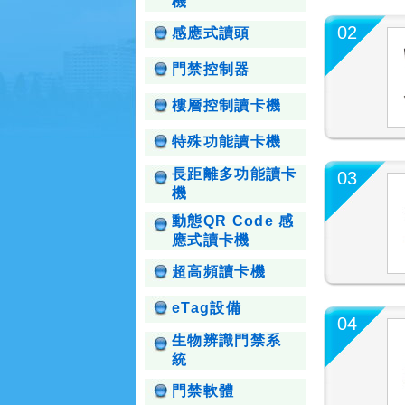
機
02
感應式讀頭
門禁控制器
樓層控制讀卡機
特殊功能讀卡機
長距離多功能讀卡
03
機
動態QR Code 感
應式讀卡機
超高頻讀卡機
eTag設備
04
生物辨識門禁系
統
門禁軟體