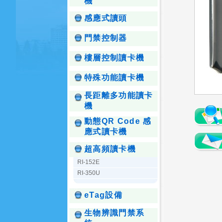
機
感應式讀頭
門禁控制器
樓層控制讀卡機
特殊功能讀卡機
長距離多功能讀卡
機
動態QR Code 感
應式讀卡機
超高頻讀卡機
RI-152E
RI-350U
eTag設備
生物辨識門禁系