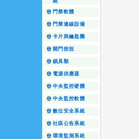
統
門禁軟體
門禁連線設備
卡片與鑰匙圈
開門按扭
鎖具類
電源供應器
中央監控硬體
中央監控軟體
數位安全系統
社區公告系統
環境監測系統