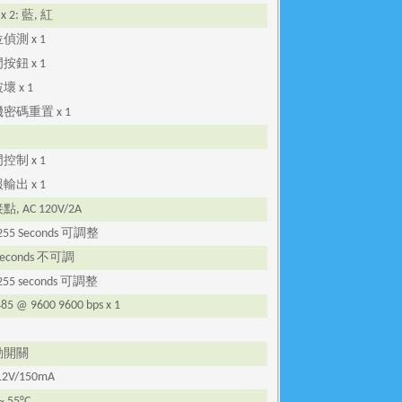
藍
紅
 x 2:
,
位偵測
x 1
門按鈕
x 1
破壞
x 1
機密碼重置
x 1
門控制
x 1
報輸出
x 1
接點
, AC 120V/2A
可調整
 255 Seconds
不可調
Seconds
可調整
 255 seconds
485 @ 9600 9600 bps x 1
動開關
12V/150mA
 ~ 55°C