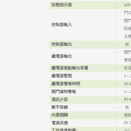
狀態指示
器
-
LED
門
-
開
-
控制器輸入
防
-
主
-
控制器輸出
-
無
開
-
繼電器輸出
警
-
繼電器接點輸出容量
乾
-
繼電器暫態
-
1 ~
繼電器警報時間
-
20 
開門逾時警報
-
1 ~
通訊介面
-
RS-
數字按鍵
-
無
內置開關
微
-
電源供應
-
DC 
工作溫度範圍
０
-
°