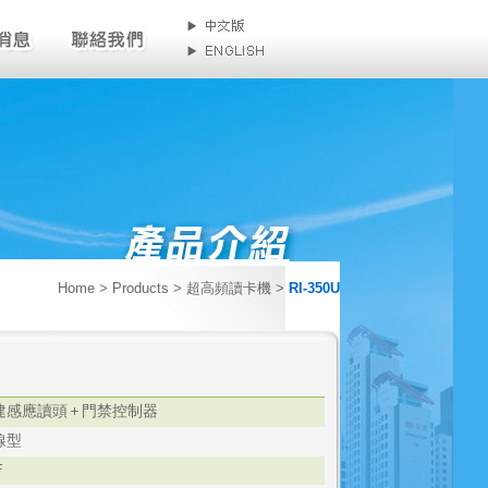
Home
> Products > 超高頻讀卡機 >
RI-350U
建感應讀頭
門禁控制器
+
線型
F