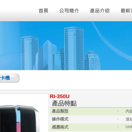
讀卡機
RI-350U
產品特點
產品類型
內
-
操作模式
連
-
感應格式
-
UH