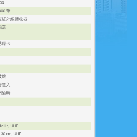
00
筆
000
置紅外線接收器
鳴器
D
感應卡
破壞
行進入
門逾時
 MHz, UHF
~ 30 cm, UHF