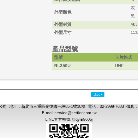
灰
-
外型顏色
黑
-
外型材質
-
ABS
外型尺寸
-
113
產品型號
型號
卡片格式
RI-350U
UHF
 地址：新北市三重區光復路一段85-1號10樓 電話：02-2999-7688 傳真：02-
E-mail:
service@settler.com.tw
LINE官方帳號:@qym9606j