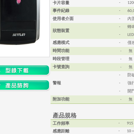
卡片容量
-
120
事件紀錄
-
60,
使用者介面
內
-
蜂
-
狀態裝置
-
LE
感應模式
僅
-
時間功能
-
無
時段管理
-
無
卡號查詢
-
無
防
-
警報
強
-
開
-
附加功能
-
無
產品規格
工作頻率
-
915
感應距離
-
10 