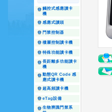
觸控式感應讀卡
機
感應式讀頭
門禁控制器
樓層控制讀卡機
特殊功能讀卡機
長距離多功能讀卡
機
動態QR Code 感
應式讀卡機
超高頻讀卡機
eTag設備
生物辨識門禁系