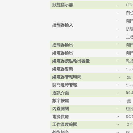
狀態指示
器
-
LED
門
-
開
-
控制器輸入
防
-
主
-
控制器輸出
開
-
繼電器輸出
開
-
繼電器接點輸出容量
乾
-
繼電器暫態
-
1 ~
繼電器警報時間
-
無
開門逾時警報
-
1 ~
通訊介面
-
RS-
數字按鍵
-
無
內置開關
磁
-
電源供應
-
DC 
工作溫度範圍
０
-
°
外型顏色
銀
-