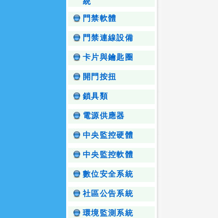
統
門禁軟體
門禁連線設備
卡片與鑰匙圈
開門按扭
鎖具類
電源供應器
中央監控硬體
中央監控軟體
數位安全系統
社區公告系統
環境監測系統