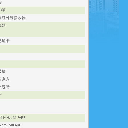
8
筆
0
置紅外線接收器
鳴器
D
感應卡
破壞
行進入
門逾時
水
56 MHz, MIFARE
 5 cm, MIFARE