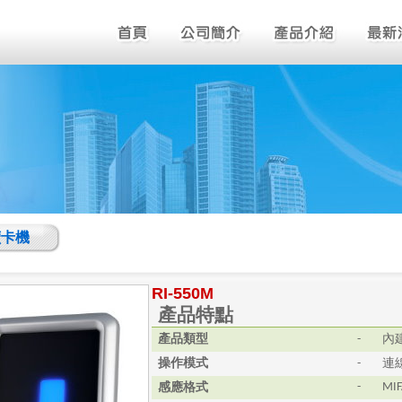
讀卡機
RI-550M
產品特點
產品類型
內
-
操作模式
連
-
感應格式
-
MI