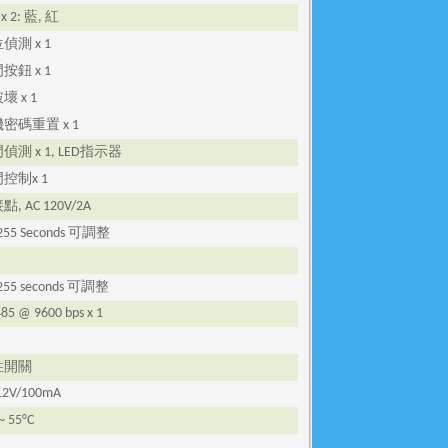
藍
紅
 x 2:
,
位偵測
x 1
門按鈕
x 1
破壞
x 1
機密碼重置
x 1
門偵測
指示器
x 1, LED
門控制
x 1
接點
, AC 120V/2A
可調整
 255 Seconds
可調整
 255 seconds
485 @ 9600 bps x 1
性開關
12V/100mA
 ~ 55°C