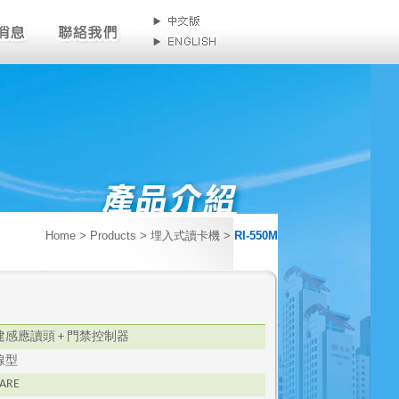
Home
> Products > 埋入式讀卡機 >
RI-550M
建感應讀頭
門禁控制器
+
線型
FARE