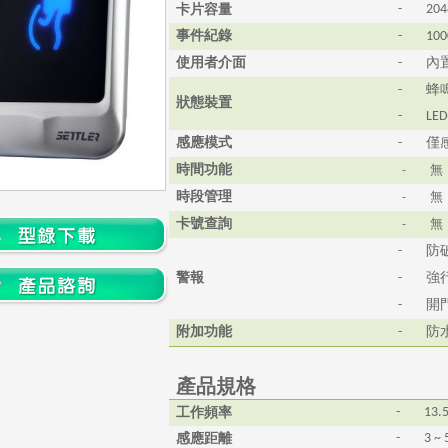
卡片容量
-
204
事件紀錄
-
100
使用者介面
內
-
蜂
-
狀態裝置
-
LE
感應模式
僅
-
時間功能
-
無
時段管理
-
無
卡號查詢
-
無
防
-
警報
強
-
開
-
附加功能
防
-
產品規格
工作頻率
-
13.
感應距離
-
3 ~