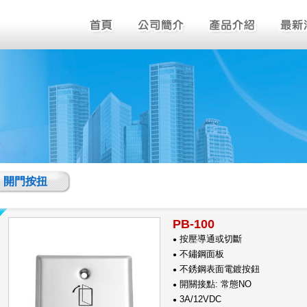
開門按扭
PB-100
按壓導通或切斷
●
不鏽鋼面板
●
不銹鋼表面電鍍按鈕
●
開關接點: 常態NO
●
3A/12VDC
●