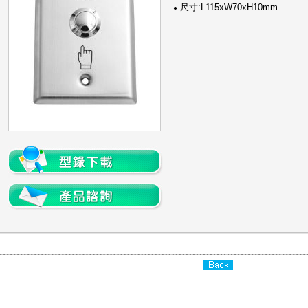
尺寸:L115xW70xH10mm
●