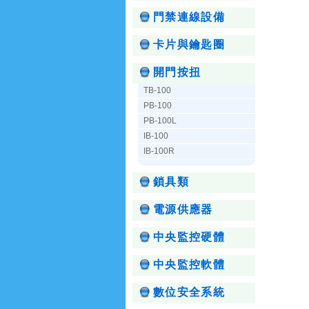
門禁連線設備
卡片與鑰匙圈
開門按扭
TB-100
PB-100
PB-100L
IB-100
IB-100R
鎖具類
電源供應器
中央監控硬體
中央監控軟體
數位安全系統