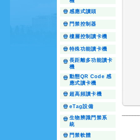
機
感應式讀頭
門禁控制器
樓層控制讀卡機
特殊功能讀卡機
長距離多功能讀卡
機
動態QR Code 感
應式讀卡機
超高頻讀卡機
eTag設備
生物辨識門禁系
統
門禁軟體