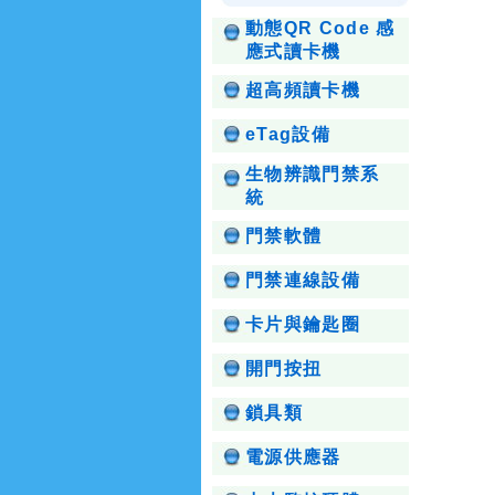
動態QR Code 感
應式讀卡機
超高頻讀卡機
eTag設備
生物辨識門禁系
統
門禁軟體
門禁連線設備
卡片與鑰匙圈
開門按扭
鎖具類
電源供應器