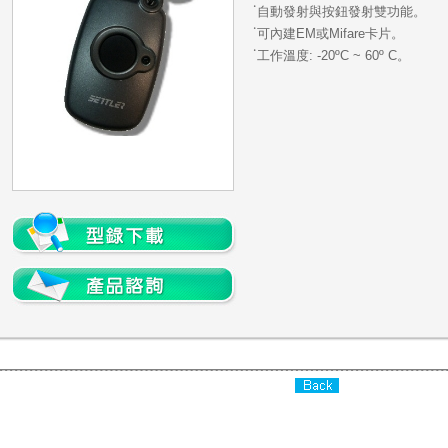
˙
自動發射與按鈕發射雙功能。
˙
可內建EM或Mifare卡片。
˙
工作溫度: -20ºC ~ 60º C。