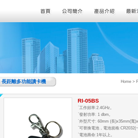
長距離多功能讀卡機
Home
> 
RI-05BS
˙
工作頻率:2.4GHz。
˙
發射功率: 1 dbm。
˙
外型尺寸: 60mm (長)x35mm(寬)
˙
可替換電池，電池規格:CR2032(
˙
電池壽命:1年以上。