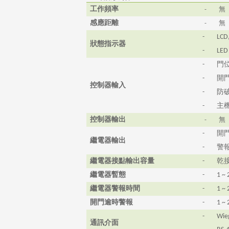
工作頻率
-
無
感應距離
-
無
-
LCD
狀態指示
器
-
LED
門
-
開
-
控制器輸入
防
-
主
-
控制器輸出
-
無
開
-
繼電器輸出
警
-
繼電器接點輸出容量
乾
-
繼電器暫態
-
1 ~ 
繼電器警報時間
-
1 ~ 
開門逾時警報
-
1 ~ 
-
Wie
通訊介面