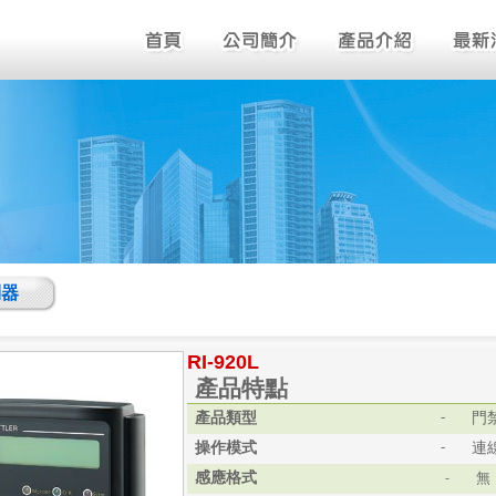
制器
RI-920L
產品特點
產品類型
門
-
操作模式
連
-
感應格式
-
無