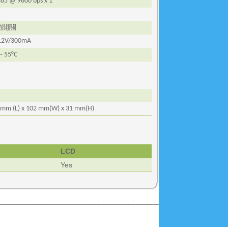
485 @ 9600 bps x 1
動開關
12V/300mA
 ~ 55°C
 mm (
L
) x 102 mm(
W
) x 31 mm(
H
)
LCD
Yes