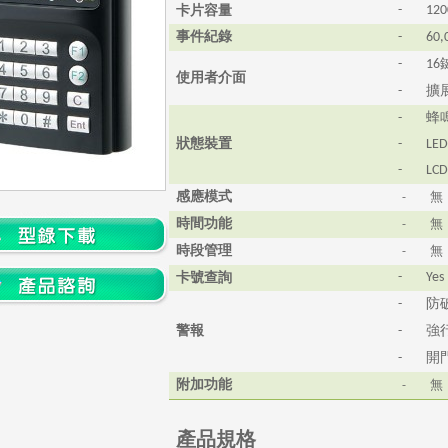
卡片容量
-
120
事件紀錄
-
60,
-
16
使用者介面
擴
-
蜂
-
狀態裝置
-
LE
-
LC
感應模式
-
無
時間功能
-
無
時段管理
-
無
卡號查詢
-
Yes
防
-
警報
強
-
開
-
附加功能
-
無
產品規格