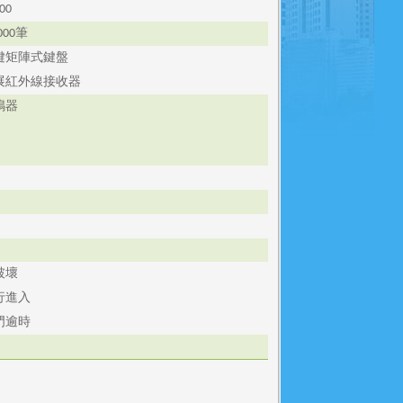
00
筆
000
鍵矩陣式鍵盤
展紅外線接收器
鳴器
D
D
破壞
行進入
門逾時