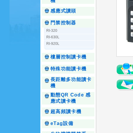
機
感應式讀頭
門禁控制器
RI-320
RI-630L
RI-920L
樓層控制讀卡機
特殊功能讀卡機
長距離多功能讀卡
機
動態QR Code 感
應式讀卡機
超高頻讀卡機
eTag設備