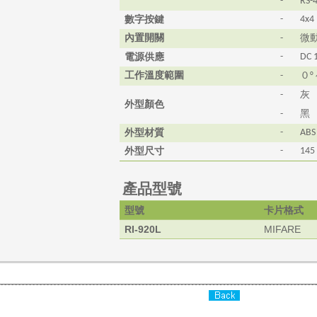
-
RS-
數字按鍵
-
4x4
內置開關
微
-
電源供應
-
DC 
工作溫度範圍
０
-
°
灰
-
外型顏色
黑
-
外型材質
-
ABS
外型尺寸
-
145
產品型號
型號
卡片格式
RI-920L
MIFARE