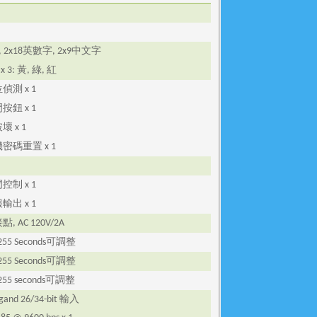
英數字
中文字
, 2x18
, 2x9
黃
綠
紅
 x 3:
,
,
位偵測
x 1
門按鈕
x 1
破壞
x 1
機密碼重置
x 1
門控制
x 1
報輸出
x 1
接點
, AC 120V/2A
可調整
255 Seconds
可調整
255 Seconds
可調整
255 seconds
輸入
gand 26/34-bit