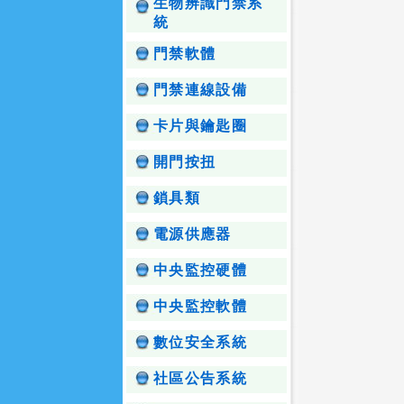
生物辨識門禁系
統
門禁軟體
門禁連線設備
卡片與鑰匙圈
開門按扭
鎖具類
電源供應器
中央監控硬體
中央監控軟體
數位安全系統
社區公告系統