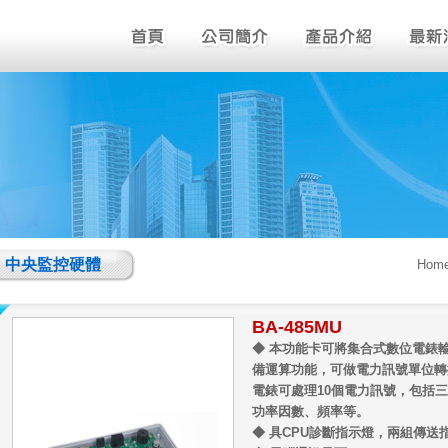
中央監控硬體
Hom
BA-485MU
◆ 本功能卡可將集合式數位電錶
備運算功能，可做電力訊號單位轉
電錶可處理10個電力訊號，包括
功率因數、頻率等。
◆ 具CPU診斷指示燈，兩組傳送