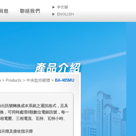
e
> Products > 中央監控硬體 >
BA-485MU
輸出訊號轉換成本系統之通訊
格式，且具
換，可同時處理
8顆數位電錶訊號，每一
三相電壓、
三相電流、瓦特、瓦特小時、
指示燈及接收指示燈