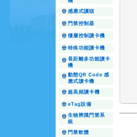
機
感應式讀頭
門禁控制器
樓層控制讀卡機
特殊功能讀卡機
長距離多功能讀卡
機
動態QR Code 感
應式讀卡機
超高頻讀卡機
eTag設備
生物辨識門禁系
統
門禁軟體